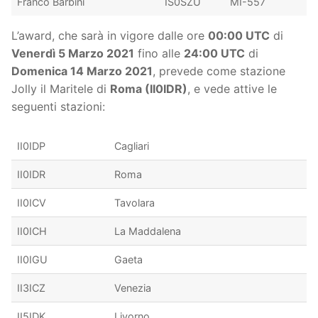
Franco Barbini
IS0SZU
MI-557
L’award, che sarà in vigore dalle ore
00:00 UTC
di
Venerdì 5 Marzo 2021
fino alle
24:00 UTC
di
Domenica 14 Marzo 2021
, prevede come stazione
Jolly il Maritele di
Roma (II0IDR)
, e vede attive le
seguenti stazioni:
II0IDP
Cagliari
II0IDR
Roma
II0ICV
Tavolara
II0ICH
La Maddalena
II0IGU
Gaeta
II3ICZ
Venezia
II5IDK
Livorno