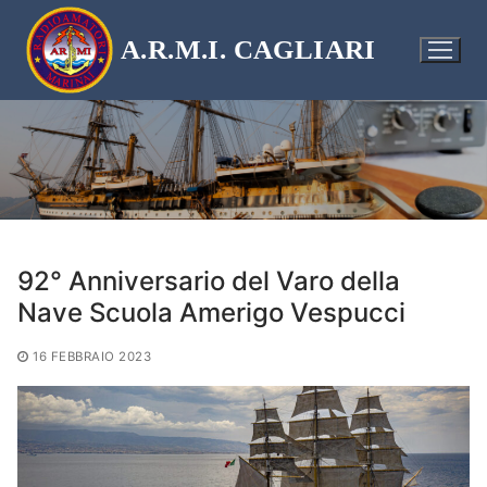
Vai
al
A.R.M.I. CAGLIARI
contenuto
92° Anniversario del Varo della
Nave Scuola Amerigo Vespucci
16 FEBBRAIO 2023