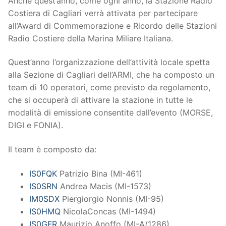
Anche quest’anno, come ogni anno, la Stazione Radio
Costiera di Cagliari verrà attivata per partecipare
all’Award di Commemorazione e Ricordo delle Stazioni
Radio Costiere della Marina Miliare Italiana.
Quest’anno l’organizzazione dell’attività locale spetta
alla Sezione di Cagliari dell’ARMI, che ha composto un
team di 10 operatori, come previsto da regolamento,
che si occuperà di attivare la stazione in tutte le
modalità di emissione consentite dall’evento (MORSE,
DIGI e FONIA).
Il team è composto da:
IS0FQK
Patrizio Bina (
MI-461
)
IS0SRN
Andrea Macis (
MI-1573
)
IM0SDX
Piergiorgio Nonnis (
MI-95
)
IS0HMQ
NicolaConcas (
MI-1494
)
IS0GFR
Maurizio Anoffo (
MI-A/1286
)