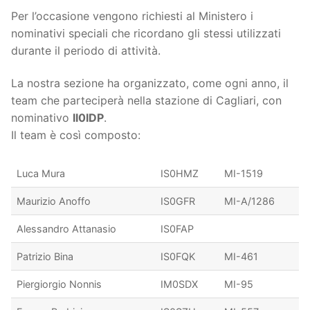
Per l’occasione vengono richiesti al Ministero i
nominativi speciali che ricordano gli stessi utilizzati
durante il periodo di attività.
La nostra sezione ha organizzato, come ogni anno, il
team che parteciperà nella stazione di Cagliari, con
nominativo
II0IDP
.
Il team è così composto:
Luca Mura
IS0HMZ
MI-1519
Maurizio Anoffo
IS0GFR
MI-A/1286
Alessandro Attanasio
IS0FAP
Patrizio Bina
IS0FQK
MI-461
Piergiorgio Nonnis
IM0SDX
MI-95