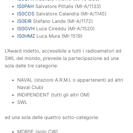
IS0PAH
Salvatore Pittalis (
MI-A/1133
)
IS0CDS
Salvatore Calandra (
MI-A/1145
)
IS0EIR
Stefano Lande (
MI-A/1172
)
IS0GVH
Luca Cireddu (
MI-A/1520
)
IS0HMZ
Luca Mura (
MI-1519
)
L’Award indetto, accessibile a tutti i radioamatori ed
SWL del mondo, prevede la partecipazione ad una
sola delle tre categorie:
NAVAL (stazioni A.R.M.I. o appartenenti ad altri
Naval Club)
INDIPENDENT (tutti gli altri OM)
SWL
ed una sola delle quattro sotto-categorie:
MORSE (solo CW)