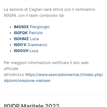
La sezione di Cagliari sarà attiva con il nominativo
II0IGNL con il team composto da:
IM0SDX
Piergiorgio
IS0FQK
Patrizio
IS0HMZ
Luca
IS0IYX
Gianmarco
IS0GVH
Luca
Per maggiori informazioni verificare il sito web
ufficiale
all’indirizzo
https://www.assoradiomarinai.it/index.php/
diplomi/missione-vietnam
II0IDP Maritele 2022