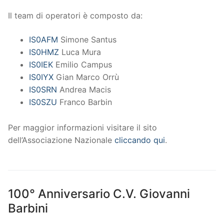
Il team di operatori è composto da:
IS0AFM
Simone Santus
IS0HMZ
Luca Mura
IS0IEK
Emilio Campus
IS0IYX
Gian Marco Orrù
IS0SRN
Andrea Macis
IS0SZU
Franco Barbin
Per maggior informazioni visitare il sito
dell’Associazione Nazionale
cliccando qui
.
100° Anniversario C.V. Giovanni
Barbini