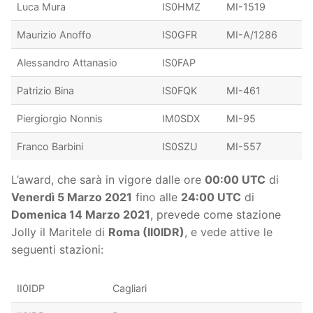
Luca Mura
IS0HMZ
MI-1519
Maurizio Anoffo
IS0GFR
MI-A/1286
Alessandro Attanasio
IS0FAP
Patrizio Bina
IS0FQK
MI-461
Piergiorgio Nonnis
IM0SDX
MI-95
Franco Barbini
IS0SZU
MI-557
L’award, che sarà in vigore dalle ore
00:00 UTC
di
Venerdì 5 Marzo 2021
fino alle
24:00 UTC
di
Domenica 14 Marzo 2021
, prevede come stazione
Jolly il Maritele di
Roma (II0IDR)
, e vede attive le
seguenti stazioni:
II0IDP
Cagliari