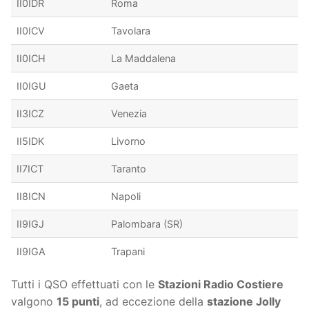
II0IDR
Roma
II0ICV
Tavolara
II0ICH
La Maddalena
II0IGU
Gaeta
II3ICZ
Venezia
II5IDK
Livorno
II7ICT
Taranto
II8ICN
Napoli
II9IGJ
Palombara (SR)
II9IGA
Trapani
Tutti i QSO effettuati con le
Stazioni Radio Costiere
valgono
15 punti
, ad eccezione della
stazione Jolly