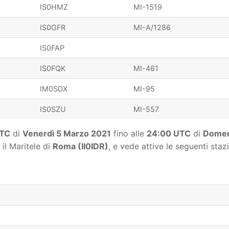
IS0HMZ
MI-1519
IS0GFR
MI-A/1286
IS0FAP
IS0FQK
MI-461
IM0SDX
MI-95
IS0SZU
MI-557
UTC
di
Venerdì 5 Marzo 2021
fino alle
24:00 UTC
di
Domen
il Maritele di
Roma (II0IDR)
, e vede attive le seguenti stazi