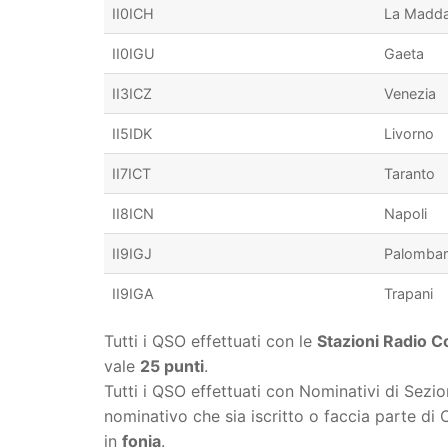
II0ICH
La Madda
II0IGU
Gaeta
II3ICZ
Venezia
II5IDK
Livorno
II7ICT
Taranto
II8ICN
Napoli
II9IGJ
Palombar
II9IGA
Trapani
Tutti i QSO effettuati con le
Stazioni Radio C
vale
25 punti
.
Tutti i QSO effettuati con Nominativi di Sezio
nominativo che sia iscritto o faccia parte di
in
fonia
.