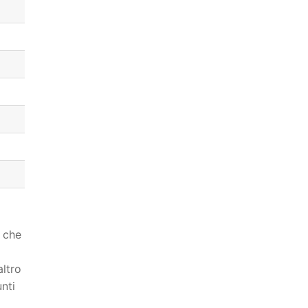
che
altro
nti