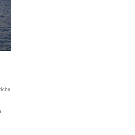
tiche
i