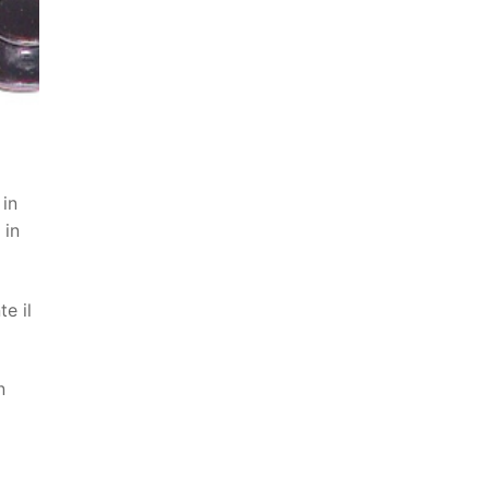
 in
 in
te il
n