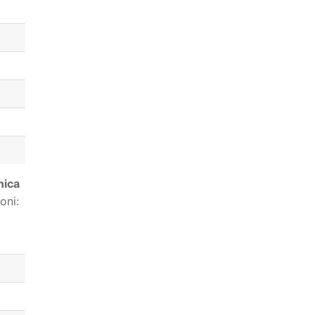
ica
oni: