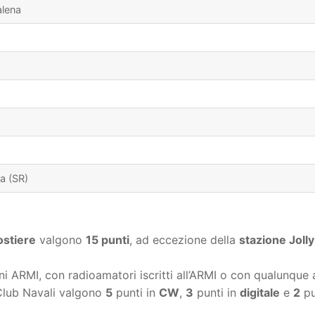
lena
a (SR)
ostiere
valgono
15 punti
, ad eccezione della
stazione Jolly
ni ARMI, con radioamatori iscritti all’ARMI o con qualunque 
 Club Navali valgono
5
punti in
CW
,
3
punti in
digitale
e
2
pu