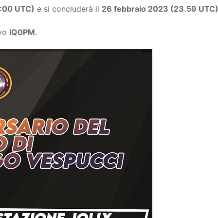
8:00 UTC)
e si concluderà il
26 febbraio 2023 (23.59 UTC
ivo
IQ0PM
.